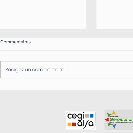
Commentaires
Rédigez un commentaire...
✨LES BIENFAITS DE LA
🌟 La Confia
Clé de la So
SOPHROLOGIE✨