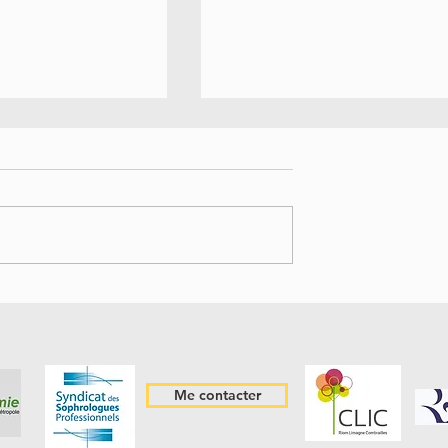
nce : un Élément
L’Adaptabilité en Sophrologi
phrologie 🌟
Un Pilier Fondamental
Me contacter