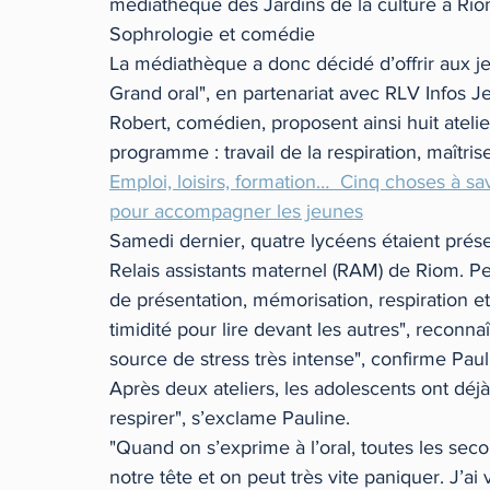
médiathèque des Jardins de la culture à Rio
Sophrologie et comédie
La médiathèque a donc décidé d’offrir aux j
Grand oral", en partenariat avec RLV Infos Je
Robert, comédien, proposent ainsi huit atelie
programme : travail de la respiration, maîtris
Emploi, loisirs, formation…  Cinq choses à sa
pour accompagner les jeunes
Samedi dernier, quatre lycéens étaient prése
Relais assistants maternel (RAM) de Riom. P
de présentation, mémorisation, respiration et
timidité pour lire devant les autres", reconna
source de stress très intense", confirme Paul
Après deux ateliers, les adolescents ont déj
respirer", s’exclame Pauline. 
"Quand on s’exprime à l’oral, toutes les se
notre tête et on peut très vite paniquer. J’ai