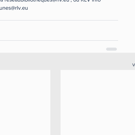
eunes@rlv.eu
V