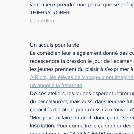
vaut mieux prendre une pause que se précipit
THIERRY ROBERT
Comédien
Un acquis pour la vie
Le comédien leur a également donné des cons
redescendre la pression le jour de l’examen.
les jeunes prennent du plaisir à s’exprimer à l’
À Riom, les élèves de Virlogeux ont imaginé 
un appel à la fraternité
De ces ateliers, les jeunes espèrent retirer u
du baccalauréat, mais aussi dans leur vie fu
capacités d’orateur pour réussir à m’ouvrir 
"Moi, je veux faire du droit, donc ça me serv
Inscription. 
Pour connaître le calendrier des s
médiathèque au 04.73.64.63.00 ou par mail à