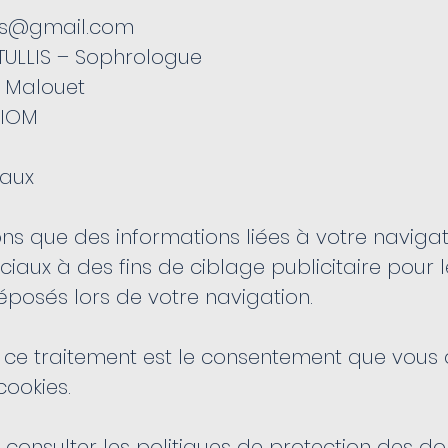
llis@gmail.com
e TULLIS – Sophrologue
louet
OM
iaux
ns que des informations liées à votre naviga
ciaux à des fins de ciblage publicitaire pour 
éposés lors de votre navigation.
 ce traitement est le consentement que vous 
cookies.
à consulter les politiques de protection des d