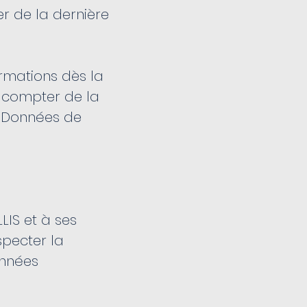
r de la dernière
formations dès la
à compter de la
. Données de
LIS et à ses
specter la
onnées