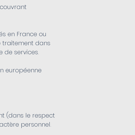
 couvrant
ués en France ou
e traitement dans
e de services.
ion européenne
nt (dans le respect
actère personnel.