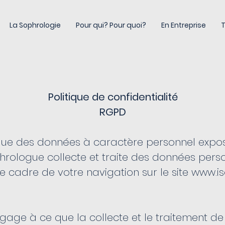
La Sophrologie
Pour qui? Pour quoi?
En Entreprise
T
Politique de confidentialité
RGPD
ique des données à caractère personnel expo
phrologue collecte et traite des données pers
 cadre de votre navigation sur le site
www.isa
engage à ce que la collecte et le traitement 