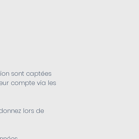
tion sont captées
leur compte via les
donnez lors de
onnées