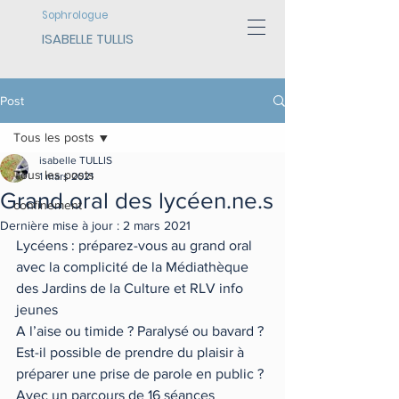
Sophrologue
ISABELLE TULLIS
Post
Tous les posts
isabelle TULLIS
Tous les posts
1 mars 2021
Grand oral des lycéen.ne.s
confinement
Dernière mise à jour :
2 mars 2021
Lycéens : préparez-vous au grand oral 
avec la complicité de la Médiathèque 
des Jardins de la Culture et RLV info 
jeunes
A l’aise ou timide ? Paralysé ou bavard ? 
Est-il possible de prendre du plaisir à 
préparer une prise de parole en public ?
Avec un parcours de 16 séances 